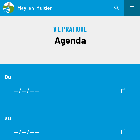
May-en-Multien
VIE PRATIQUE
Agenda
Du
au